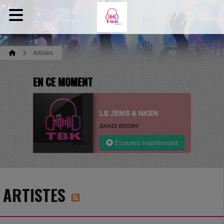
Artistes
EN CE MOMENT
LE JEMS & NKEN
BANDI RIDDIM
Ecoutez maintenant
ARTISTES