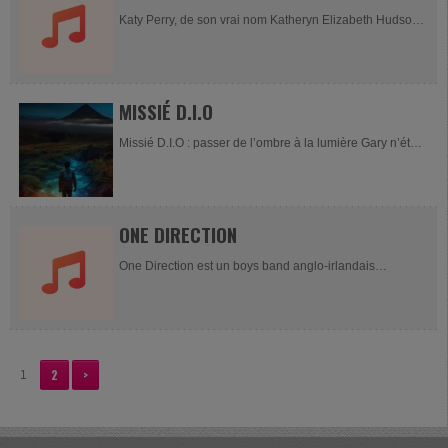
Katy Perry, de son vrai nom Katheryn Elizabeth Hudson,
née le 25 octobre 1984 à Santa Barbara, est une auteur-
compositrice-interprète pop et rock...
MISSIÉ D.I.O
Missié D.I.O : passer de l’ombre à la lumière Gary n’était
pas encore « Missié D.I.O » lorsqu’il a poussé...
ONE DIRECTION
One Direction est un boys band anglo-irlandais
composé de quatre membres : Liam Payne, Harry Styles,
Niall Horan et Louis Tomlinson. Le cinquième membre
du...
2
>
1