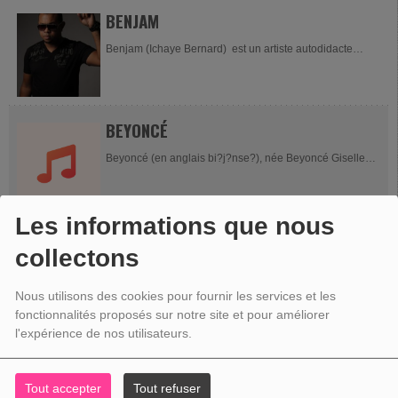
BENJAM
Benjam (Ichaye Bernard) est un artiste autodidacte
d’origine réunionnaise, dont le parcours musical est
aussi inspirant que captivant. Né au sein...
BEYONCÉ
Beyoncé (en anglais bi?j?nse?), née Beyoncé Giselle
Knowles, le 4 septembre 1981 à Houston au Texas, est
une auteur-compositrice-interprète et...
Les informations que nous
BRUNO MARS
collectons
Bruno Mars, de son vrai nom Peter Gene Hernandez, né
le 8 octobre 1985 à Honolulu (Hawaï), est un auteur-
Nous utilisons des cookies pour fournir les services et les
compositeur-interprète et producteur...
fonctionnalités proposés sur notre site et pour améliorer
l'expérience de nos utilisateurs.
CALVIN HARRIS
Calvin Harris, de son vrai nom Adam Richard Wiles, né
Tout accepter
Tout refuser
le 17 janvier 1984 à Dumfries, est un disc jockey,