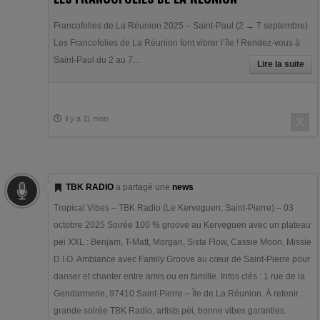
Francofolies de La Réunion 2025 – Saint-Paul (2 → 7 septembre)
Les Francofolies de La Réunion font vibrer l’île ! Rendez-vous à
Saint-Paul du 2 au 7...
Lire la suite
il y a 11 mois
TBK RADIO
a partagé une
news
Tropical Vibes – TBK Radio (Le Kerveguen, Saint-Pierre) – 03
octobre 2025 Soirée 100 % groove au Kerveguen avec un plateau
péi XXL : Benjam, T-Matt, Morgan, Sista Flow, Cassie Moon, Missie
D.I.O. Ambiance avec Family Groove au cœur de Saint-Pierre pour
danser et chanter entre amis ou en famille. Infos clés : 1 rue de la
Gendarmerie, 97410 Saint-Pierre – Île de La Réunion. À retenir :
grande soirée TBK Radio, artists péi, bonne vibes garanties.