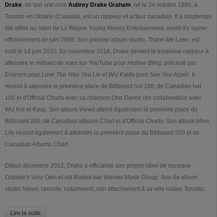
Drake
, de son vrai nom
Aubrey Drake Graham
, né le
24 octobre 1986
, à
Toronto en Ontario (Canada), est un rappeur et acteur canadien. Il a longtemps
été affilié au label de Lil Wayne Young Money Entertainment, avant d'y signer
officiellement en juin 2009. Son premier album studio,
Thank Me Later
, est
sorti le
14 juin 2010
. En novembre 2016, Drake devient le troisième rappeur à
atteindre le milliard de vues sur YouTube pour
Hotline Bling
, précédé par
Eminem pour
Love The Way You Lie
et Wiz Kalifa pour
See You Again
. Il
réussit à atteindre la première place de Billboard hot 100, de Canadian hot
100 et d'Official Charts avec sa chanson
One Dance
(en collaboration avec
Wiz Kid et Kyla). Son album
Views
atteint également la première place du
Billboard 200, de Canadian albums Chart et d'Official Charts. Son album
More
Life
réussit également à atteindre la première place du Billboard 200 et de
Canadian Albums Chart.
Début décembre 2012, Drake a officialisé son propre label de musique :
October's Very Own
et est filialisé par Warner Music Group. Son 4e album
studio
Views
, raconte, notamment, son attachement à sa ville natale Toronto.
Lire la suite