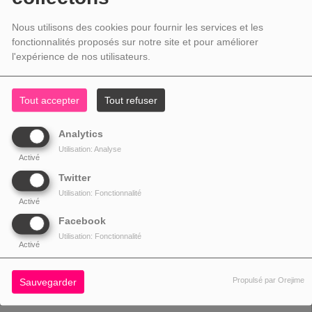
Nous utilisons des cookies pour fournir les services et les
fonctionnalités proposés sur notre site et pour améliorer
l'expérience de nos utilisateurs.
Tout accepter
Tout refuser
Analytics
Utilisation: Analyse
Activé
Informations générales
Twitter
Drizzy, 6 God, Seis Dios, Champagne Papi, Young Angel, Mr.
Surnom
Utilisation: Fonctionnalité
Activé
October, The Boy
Date de
Facebook
24 octobre 1986(30 ans)Toronto, Canada
naissance
Utilisation: Fonctionnalité
Activé
Genre
Hip-hop, Rap, R&B, Pop
Activité
Rappeur, chanteur, acteur, musicien
Propulsé par Orejime
Sauvegarder
Site officiel
drakeofficial.com