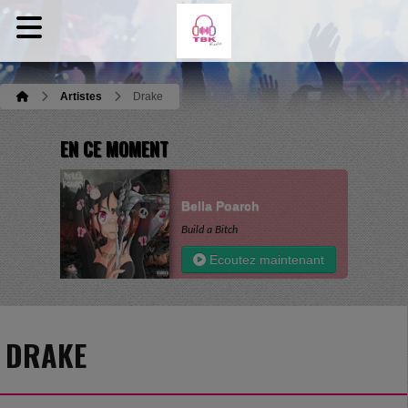
Artistes
Drake
EN CE MOMENT
Bella Poarch
Build a Bitch
Ecoutez maintenant
DRAKE